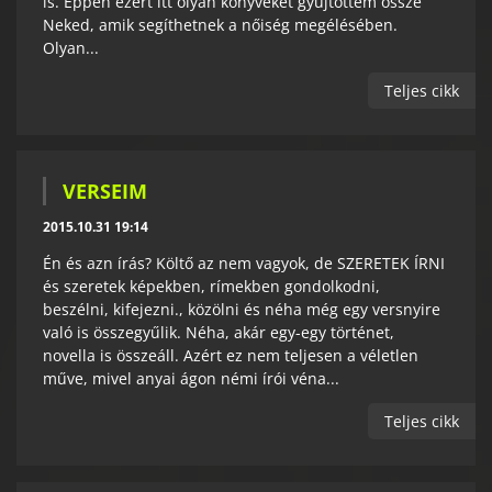
is. Éppen ezért itt olyan könyveket gyűjtöttem össze
Neked, amik segíthetnek a nőiség megélésében.
Olyan...
Teljes cikk
VERSEIM
2015.10.31 19:14
Én és azn írás? Költő az nem vagyok, de SZERETEK ÍRNI
és szeretek képekben, rímekben gondolkodni,
beszélni, kifejezni., közölni és néha még egy versnyire
való is összegyűlik. Néha, akár egy-egy történet,
novella is összeáll. Azért ez nem teljesen a véletlen
műve, mivel anyai ágon némi írói véna...
Teljes cikk