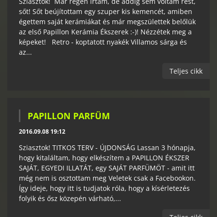
Sziasztok! Már régen írtam, de addig sem voltam rest,
sőt! Sőt beújítottam egy szuper kis kemencét, amiben
égettem saját kerámiákat és már megszülettek belőlük
az első Papillon Kerámia Ékszerek :-)! Nézzétek meg a
képeket! Retro - koptatott nyakék Villamos sárga és
az...
Teljes cikk
PAPILLON PARFÜM
2016.09.08 19:12
Sziasztok! TITKOS TERV - ÚJDONSÁG Lassan 3 hónapja,
hogy kitaláltam, hogy elkészítem a PAPILLON ÉKSZER
SAJÁT, EGYEDI ILLATÁT, egy SAJÁT PARFÜMÖT - amit itt
még nem is osztottam meg Veletek csak a Facebookon.
Így ideje, hogy itt is tudjatok róla, hogy a kísérletezés
folyik és ősz közepén várható,...