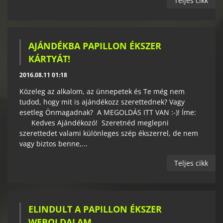
Teljes cikk
AJÁNDÉKBA PAPILLON ÉKSZER
KÁRTYÁT!
2016.08.11 01:18
Közeleg az alkalom, az ünnepetek és Te még nem
tudod, hogy mit is ajándékozz szerettednek? Vagy
esetleg Önmagadnak? A MEGOLDÁS ITT VAN :-)! Íme:
Kedves Ajándékozó! Szeretnéd meglepni
szerettedet valami különleges szép ékszerrel, de nem
vagy biztos benne,...
Teljes cikk
ELINDULT A PAPILLON ÉKSZER
WEBOLDALAM