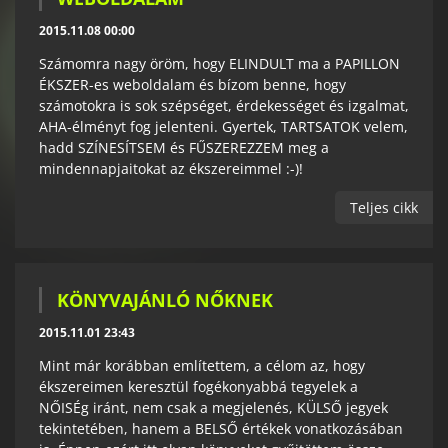
2015.11.08 00:00
Számomra nagy öröm, hogy ELINDULT ma a PAPILLON
ÉKSZER-es weboldalam és bízom benne, hogy
számotokra is sok szépséget, érdekességet és izgalmat,
AHA-élményt fog jelenteni. Gyertek, TARTSATOK velem,
hadd SZÍNESÍTSEM és FŰSZEREZZEM meg a
mindennapjaitokat az ékszereimmel :-)!
Teljes cikk
KÖNYVAJÁNLÓ NŐKNEK
2015.11.01 23:43
Mint már korábban említettem, a célom az, hogy
ékszereimen keresztül fogékonyabbá tegyelek a
NŐISÉg iránt, nem csak a megjelenés, KÜLSŐ jegyek
tekintetében, hanem a BELSŐ értékek vonatkozásában