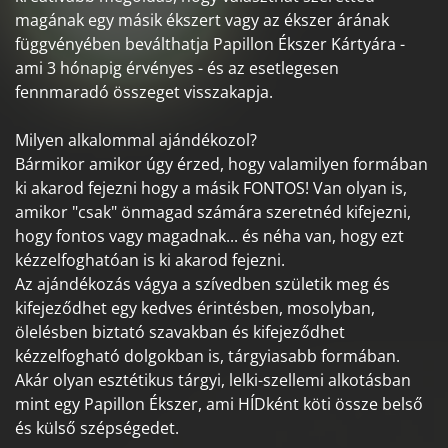
magának egy másik ékszert vagy az ékszer árának
függvényében beválthatja Papillon Ékszer Kártyára -
ami 3 hónapig érvényes - és az esetlegesen
fennmaradó összeget visszakapja.
Milyen alkalommal ajándékozol?
Bármikor amikor úgy érzed, hogy valamilyen formában
ki akarod fejezni hogy a másik FONTOS! Van olyan is,
amikor "csak" önmagad számára szeretnéd kifejezni,
hogy fontos vagy magadnak... és néha van, hogy ezt
kézzelfoghatóan is ki akarod fejezni.
Az ajándékozás vágya a szívedben születik meg és
kifejeződhet egy kedves érintésben, mosolyban,
ölelésben biztató szavakban és kifejeződhet
kézzelfogható dolgokban is, tárgyiasabb formában.
Akár olyan esztétikus tárgyi, lelki-szellemi alkotásban
mint egy Papillon Ékszer, ami HÍDként köti össze belső
és külső szépségedet.