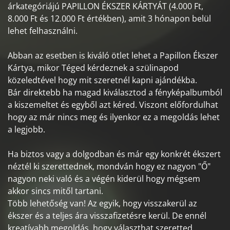
árkategóriájú PAPILLON ÉKSZER KÁRTYÁT (4.000 Ft,
8.000 Ft és 12.000 Ft értékben), amit 3 hónapon belül
lehet felhasználni.
Abban az esetben is kiváló ötlet lehet a Papillon Ékszer
Kártya, mikor Téged kérdeznek a szülinapod
közeledtével hogy mit szeretnél kapni ajándékba.
Bár direktebb ha magad kiválasztod a fényképalbumból
a kiszemeltet és egyből azt kéred. Viszont előfordulhat
hogy az már nincs meg és ilyenkor ez a megoldás lehet
a legjobb.
Ha biztos vagy a dolgodban és már egy konkrét ékszert
néztél ki szerettednek, mondván hogy ez nagyon "Ő"
nagyon neki való és a végén kiderül hogy mégsem
akkor sincs mitől tartani.
Több lehetőség van! Az egyik, hogy visszakerül az
ékszer és a teljes ára visszafizetésre kerül. De ennél
kreatívabb megoldás, hogy választhat szeretted