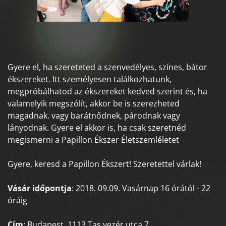
Gyere el, ha szereteted a szenvedélyes, színes, bátor
ékszereket. Itt személyesen találkozhatunk,
megpróbálhatod az ékszereket kedved szerint és, ha
valamelyik megszólít, akkor be is szerezheted
magadnak. vagy barátnődnek, párodnak vagy
lányodnak. Gyere el akkor is, ha csak szeretnéd
megismerni a Papillon Ékszer Életszemléletet
Gyere, keresd a Papillon Ékszert! Szeretettel várlak!
Vásár időpontja
: 2018. 09.09. Vasárnap 16 órától - 22
óráig
Cím
: Budapest, 1113 Tas vezér utca 7.